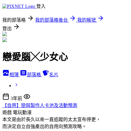
登入
我的部落格
我的部落格後台
我的帳號
登出
戀愛腦╳少女心
相簿
部落格
名片
3年前
【自用】戀與製作人卡池及活動預測
遊戲
電玩動漫
本文是由於長久以來一直追蹤的太太宣布停更，
而決定自立自強產出的自用向預測攻略。