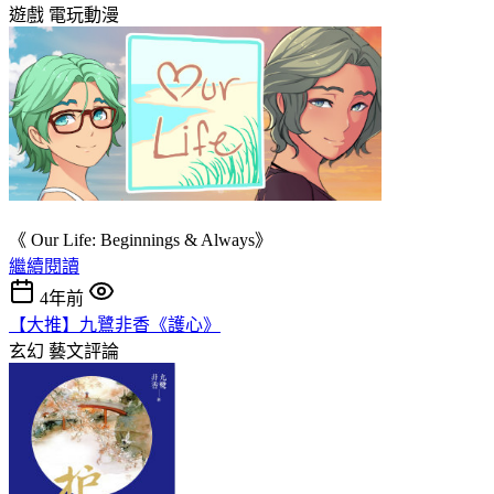
遊戲
電玩動漫
《 Our Life: Beginnings & Always》
繼續閱讀
4年前
【大推】九鷺非香《護心》
玄幻
藝文評論